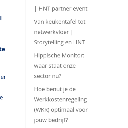
| HNT partner event
l
Van keukentafel tot
netwerkvloer |
Storytelling en HNT
te
Hippische Monitor:
waar staat onze
sector nu?
ier
Hoe benut je de
de
Werkkostenregeling
e
(WKR) optimaal voor
jouw bedrijf?