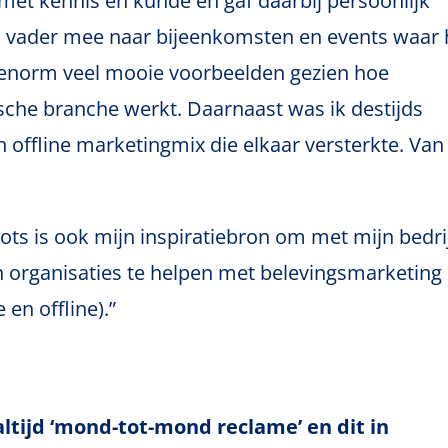
e met kennis en kunde en gaf daarbij persoonlijk
n vader mee naar bijeenkomsten en events waar h
 enorm veel mooie voorbeelden gezien hoe
sche branche werkt. Daarnaast was ik destijds
n offline marketingmix die elkaar versterkte. Van
ts is ook mijn inspiratiebron om met mijn bedri
n organisaties te helpen met belevingsmarketing
en offline).”
altijd ‘mond-tot-mond reclame’ en dit in