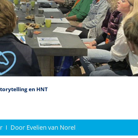
torytelling en HNT
r I Door Evelien van Norel