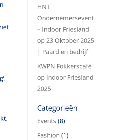
en
HNT
Ondernemersevent
niet
– Indoor Friesland
op 23 Oktober 2025
e
| Paard en bedrijf
KWPN Fokkerscafé
op Indoor Friesland
’.
2025
Categorieën
kt.
Events
(8)
Fashion
(1)